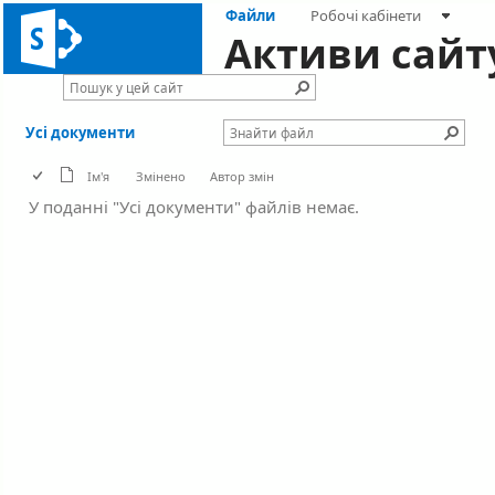
Файли
Робочі кабінети
Активи сайт
Усі документи
Ім'я
Змінено
Автор змін
У поданні "Усі документи" файлів немає.