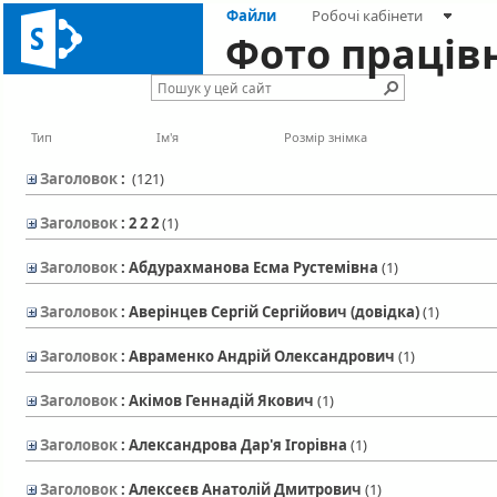
Файли
Робочі кабінети
Фото праців
Тип
Ім'я
Розмір знімка
Заголовок
:
‎(121)
Заголовок
: 2 2 2
‎(1)
Заголовок
: Абдурахманова Есма Рустемівна
‎(1)
Заголовок
: Аверінцев Сергій Сергійович (довідка)
‎(1)
Заголовок
: Авраменко Андрій Олександрович
‎(1)
Заголовок
: Акімов Геннадій Якович
‎(1)
Заголовок
: Александрова Дар'я Ігорівна
‎(1)
Заголовок
: Алексеєв Анатолій Дмитрович
‎(1)