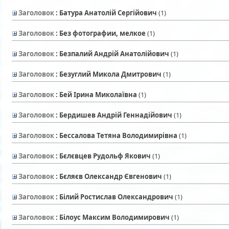
Заголовок
: Батура Анатолій Сергійович
‎(1)
Заголовок
: Без фотографии, мелкое
‎(1)
Заголовок
: Безпалий Андрій Анатолійович
‎(1)
Заголовок
: Безуглий Микола Дмитрович
‎(1)
Заголовок
: Бей Ірина Миколаївна
‎(1)
Заголовок
: Бердишев Андрій Геннадійович
‎(1)
Заголовок
: Бессалова Тетяна Володимирівна
‎(1)
Заголовок
: Бєлєвцев Рудольф Якович
‎(1)
Заголовок
: Бєляєв Олександр Євгенович
‎(1)
Заголовок
: Білий Ростислав Олександрович
‎(1)
Заголовок
: Білоус Максим Володимирович
‎(1)