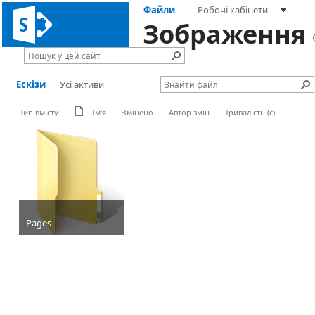
Файли
Робочі кабінети
Зображення
Ескізи
Усі активи
Тип вмісту
Ім'я
Змінено
Автор змін
Тривалість (с)
Pages
Папка